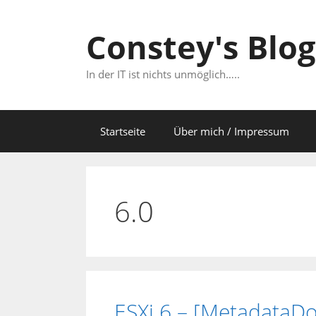
Zum
Inhalt
Constey's Blog
springen
In der IT ist nichts unmöglich…..
Startseite
Über mich / Impressum
6.0
ESXi 6 – [MetadataD