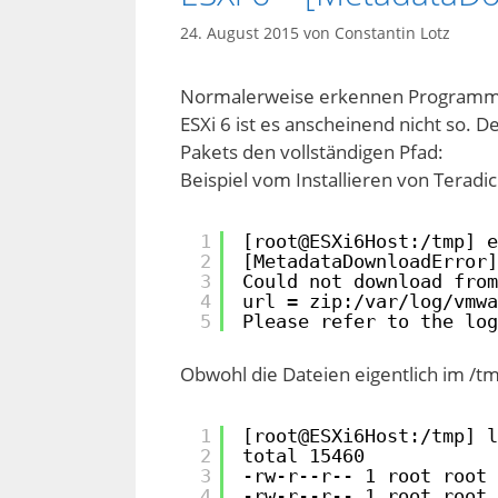
24. August 2015
von
Constantin Lotz
Normalerweise erkennen Programme 
ESXi 6 ist es anscheinend nicht so. 
Pakets den vollständigen Pfad:
Beispiel vom Installieren von Teradi
1
[root@ESXi6Host:/tmp] e
2
[MetadataDownloadError]
3
Could not download from
4
url = zip:/var/log/vmwa
5
Please refer to the log
Obwohl die Dateien eigentlich im /tm
1
[root@ESXi6Host:/tmp] l
2
total 15460
3
-rw-r--r-- 1 root root 
4
-rw-r--r-- 1 root root 