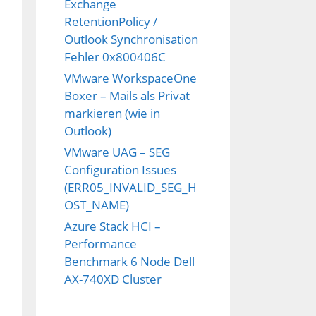
Exchange
RetentionPolicy /
Outlook Synchronisation
Fehler 0x800406C
VMware WorkspaceOne
Boxer – Mails als Privat
markieren (wie in
Outlook)
VMware UAG – SEG
.5.0.45408-esxi.6.0.0.zip
Configuration Issues
.5.0.45408-esxi.6.0.0.zip?index.xml, skipping
(ERR05_INVALID_SEG_H
ndex.xml
OST_NAME)
Azure Stack HCI –
Performance
Benchmark 6 Node Dell
AX-740XD Cluster
for_Hardware_Accelerator_ESXi6.0.zip
-esxi.6.0.0.zip