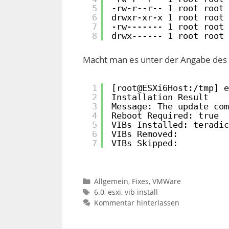
5
-rw-r--r-- 1 root root 
6
drwxr-xr-x 1 root root 
7
-rw------- 1 root root 
8
drwx------ 1 root root 
Macht man es unter der Angabe des v
1
[root@ESXi6Host:/tmp] e
2
Installation Result
3
Message: The update com
4
Reboot Required: true
5
VIBs Installed: teradic
6
VIBs Removed:
7
VIBs Skipped:
Kategorien
Allgemein
,
Fixes
,
VMWare
Schlagwörter
6.0
,
esxi
,
vib install
Kommentar hinterlassen