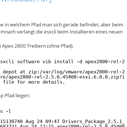
in welchem Pfad man sich gerade befindet, aber beim
Demnach verlangt die esxcli beim Installieren eines neuen
ci Apex 2800 Treibern (ohne Pfad):
sxcli software vib install -d apex2800-rel-2
 depot at zip:/var/log/vmware/apex2800-rel-2
re/apex2800-rel-2.5.0.45408-esxi.6.0.0.zip?i
 file for more details.
p Pfad liegen:
s -l
15130740 Aug 24 09:47 Drivers_Package_2.5.1_
683731 Aug 24 12:15 apex2800-rel-2.5.0.45408