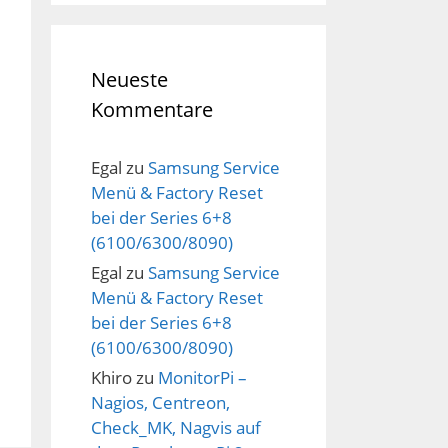
Neueste
Kommentare
Egal
zu
Samsung Service
rel-2.5.0.45408-esxi.6.0.0.zip
Menü & Factory Reset
 be rebooted for the changes to be effective.
bei der Series 6+8
(6100/6300/8090)
, teradici_bootbank_tera2_2.5.0.45408-esxi.6.
Egal
zu
Samsung Service
Menü & Factory Reset
bei der Series 6+8
(6100/6300/8090)
Khiro
zu
MonitorPi –
Nagios, Centreon,
Check_MK, Nagvis auf