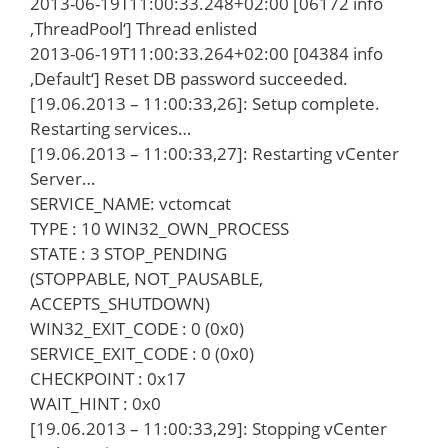
2013-06-19T11:00:33.248+02:00 [06172 info
‚ThreadPool‘] Thread enlisted
2013-06-19T11:00:33.264+02:00 [04384 info
‚Default‘] Reset DB password succeeded.
[19.06.2013 – 11:00:33,26]: Setup complete.
Restarting services…
[19.06.2013 – 11:00:33,27]: Restarting vCenter
Server…
SERVICE_NAME: vctomcat
TYPE : 10 WIN32_OWN_PROCESS
STATE : 3 STOP_PENDING
(STOPPABLE, NOT_PAUSABLE,
ACCEPTS_SHUTDOWN)
WIN32_EXIT_CODE : 0 (0x0)
SERVICE_EXIT_CODE : 0 (0x0)
CHECKPOINT : 0x17
WAIT_HINT : 0x0
[19.06.2013 – 11:00:33,29]: Stopping vCenter