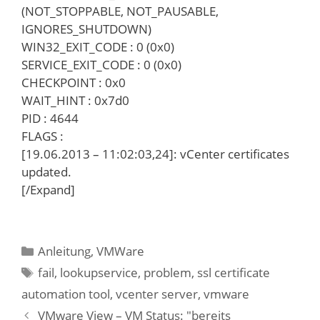
(NOT_STOPPABLE, NOT_PAUSABLE,
IGNORES_SHUTDOWN)
WIN32_EXIT_CODE : 0 (0x0)
SERVICE_EXIT_CODE : 0 (0x0)
CHECKPOINT : 0x0
WAIT_HINT : 0x7d0
PID : 4644
FLAGS :
[19.06.2013 – 11:02:03,24]: vCenter certificates
updated.
[/Expand]
Kategorien
Anleitung
,
VMWare
Schlagwörter
fail
,
lookupservice
,
problem
,
ssl certificate
automation tool
,
vcenter server
,
vmware
VMware View – VM Status: "bereits