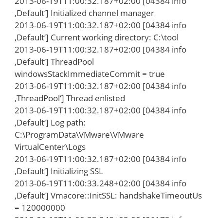
2013-06-19T11:00:32.187+02:00 [04384 info
‚Default‘] Initialized channel manager
2013-06-19T11:00:32.187+02:00 [04384 info
‚Default‘] Current working directory: C:\tool
2013-06-19T11:00:32.187+02:00 [04384 info
‚Default‘] ThreadPool
windowsStackImmediateCommit = true
2013-06-19T11:00:32.187+02:00 [04384 info
‚ThreadPool‘] Thread enlisted
2013-06-19T11:00:32.187+02:00 [04384 info
‚Default‘] Log path:
C:\ProgramData\VMware\VMware
VirtualCenter\Logs
2013-06-19T11:00:32.187+02:00 [04384 info
‚Default‘] Initializing SSL
2013-06-19T11:00:33.248+02:00 [04384 info
‚Default‘] Vmacore::InitSSL: handshakeTimeoutUs
= 120000000