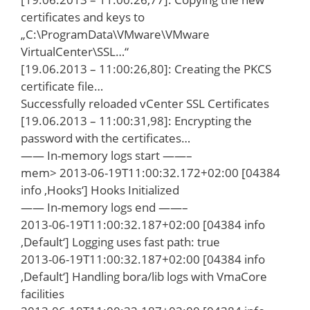
certificates and keys to
„C:\ProgramData\VMware\VMware
VirtualCenter\SSL…“
[19.06.2013 – 11:00:26,80]: Creating the PKCS
certificate file…
Successfully reloaded vCenter SSL Certificates
[19.06.2013 – 11:00:31,98]: Encrypting the
password with the certificates…
—— In-memory logs start ——–
mem> 2013-06-19T11:00:32.172+02:00 [04384
info ‚Hooks‘] Hooks Initialized
—— In-memory logs end ——–
2013-06-19T11:00:32.187+02:00 [04384 info
‚Default‘] Logging uses fast path: true
2013-06-19T11:00:32.187+02:00 [04384 info
‚Default‘] Handling bora/lib logs with VmaCore
facilities