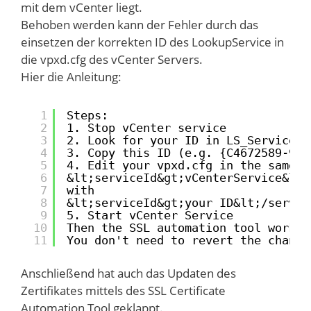
mit dem vCenter liegt.
Behoben werden kann der Fehler durch das
einsetzen der korrekten ID des LookupService in
die vpxd.cfg des vCenter Servers.
Hier die Anleitung:
1
Steps:
2
1. Stop vCenter service
3
2. Look for your ID in LS_ServiceID
4
3. Copy this ID (e.g. {C4672589-925
5
4. Edit your vpxd.cfg in the same f
6
&lt;serviceId&gt;vCenterService&lt;
7
with
8
&lt;serviceId&gt;your ID&lt;/servic
9
5. Start vCenter Service
10
Then the SSL automation tool works!
11
You don't need to revert the change
Anschließend hat auch das Updaten des
Zertifikates mittels des SSL Certificate
Automation Tool geklappt.