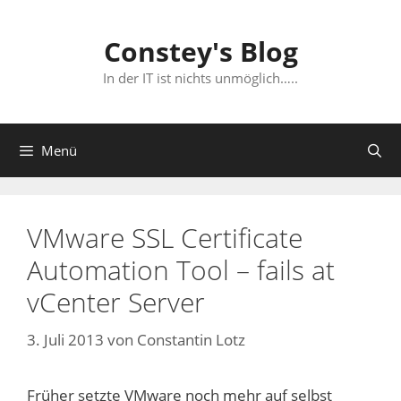
Zum
Inhalt
Constey's Blog
springen
In der IT ist nichts unmöglich…..
Menü
VMware SSL Certificate
Automation Tool – fails at
vCenter Server
3. Juli 2013
von
Constantin Lotz
Früher setzte VMware noch mehr auf selbst