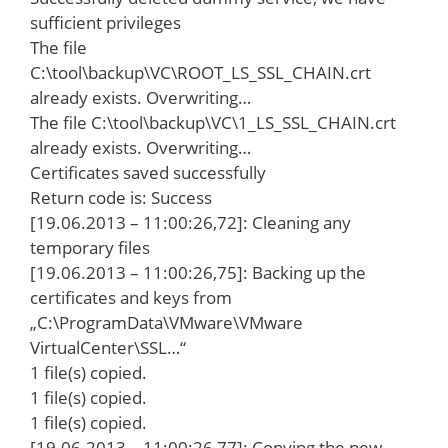
sufficient privileges
The file
C:\tool\backup\VC\ROOT_LS_SSL_CHAIN.crt
already exists. Overwriting…
The file C:\tool\backup\VC\1_LS_SSL_CHAIN.crt
already exists. Overwriting…
Certificates saved successfully
Return code is: Success
[19.06.2013 – 11:00:26,72]: Cleaning any
temporary files
[19.06.2013 – 11:00:26,75]: Backing up the
certificates and keys from
„C:\ProgramData\VMware\VMware
VirtualCenter\SSL…“
1 file(s) copied.
1 file(s) copied.
1 file(s) copied.
[19.06.2013 – 11:00:26,77]: Copying the new